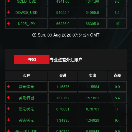
GOLD_USD
4341.00
4341.96
9.6
DOW30_USD
54052.4
54055.6
3.2
N225_JPY
66286.0
66305.0
19
Sun, 09 Aug 2026 07:51:24 GMT
专业点差外汇账户
PRO
币种
买进
卖出
点差
欧元/美元
1.15575
1.15584
0.9
美元/日圆
157.767
157.821
5.4
澳元/美元
0.70631
0.70701
7
英镑/美元
1.34835
1.34929
9.4
美元/瑞士法郎
0.80752
0.80848
9.6