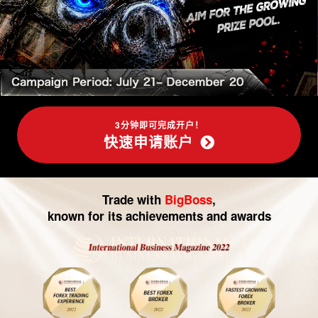
-
外
汇
交
易|
3分钟即可完成开户！
快速申请账户
CFD
交
Trade with
BigBoss
,
易
known for its achievements and awards