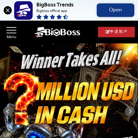
BigBoss Trends
Open
Bigboss offical app
申 请 账 户
BigBoss(币
博
外
汇
中
文
官
网)