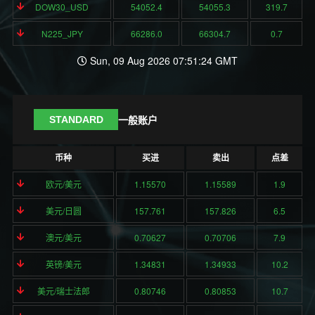
DOW30_USD
54052.4
54055.3
319.7
N225_JPY
66286.0
66304.7
0.7
Sun, 09 Aug 2026 07:51:24 GMT
一般账户
STANDARD
币种
买进
卖出
点差
欧元/美元
1.15570
1.15589
1.9
美元/日圆
157.761
157.826
6.5
澳元/美元
0.70627
0.70706
7.9
英镑/美元
1.34831
1.34933
10.2
美元/瑞士法郎
0.80746
0.80853
10.7