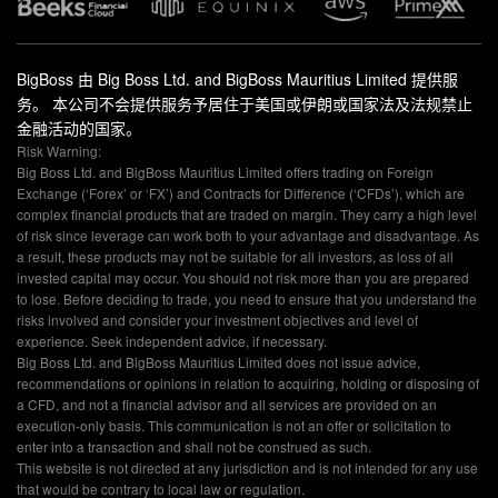
BigBoss 由 Big Boss Ltd. and BigBoss Mauritius Limited 提供服
务。 本公司不会提供服务予居住于美国或伊朗或国家法及法规禁止
金融活动的国家。
Risk Warning:
Big Boss Ltd. and BigBoss Mauritius Limited offers trading on Foreign
Exchange (‘Forex’ or ‘FX’) and Contracts for Difference (‘CFDs’), which are
complex financial products that are traded on margin. They carry a high level
of risk since leverage can work both to your advantage and disadvantage. As
a result, these products may not be suitable for all investors, as loss of all
invested capital may occur. You should not risk more than you are prepared
to lose. Before deciding to trade, you need to ensure that you understand the
risks involved and consider your investment objectives and level of
experience. Seek independent advice, if necessary.
Big Boss Ltd. and BigBoss Mauritius Limited does not issue advice,
recommendations or opinions in relation to acquiring, holding or disposing of
a CFD, and not a financial advisor and all services are provided on an
execution-only basis. This communication is not an offer or solicitation to
enter into a transaction and shall not be construed as such.
This website is not directed at any jurisdiction and is not intended for any use
that would be contrary to local law or regulation.