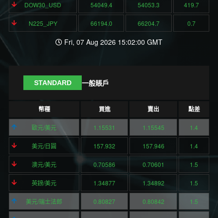
DOW30_USD
54049.4
54053.3
419.7
N225_JPY
66194.0
66204.7
0.7
Fri, 07 Aug 2026 15:02:00 GMT
一般賬戶
STANDARD
幣種
買進
賣出
點差
歐元/美元
1.15531
1.15545
1.4
美元/日圓
157.932
157.946
1.4
澳元/美元
0.70586
0.70601
1.5
英鎊/美元
1.34877
1.34892
1.5
美元/瑞士法郎
0.80827
0.80842
1.5