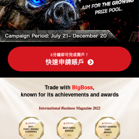
-
外
匯
交
易|
3分鐘即可完成開戶！
快速申請賬戶
CFD
交
Trade with
BigBoss
,
易
known for its achievements and awards