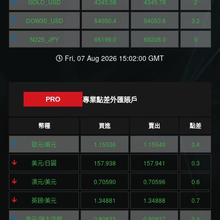
GOLD_USD
4345.58
4345.78
2
DOW30_USD
54050.4
54053.6
3.2
N225_JPY
66199.0
66208.0
9
Fri, 07 Aug 2026 15:02:00 GMT
專業點差外匯賬戶
PRO
幣種
買進
賣出
點差
歐元/美元
1.15536
1.15540
0.4
美元/日圓
157.938
157.941
0.3
澳元/美元
0.70590
0.70596
0.6
英鎊/美元
1.34881
1.34888
0.7
美元/瑞士法郎
0.80833
0.80837
0.4