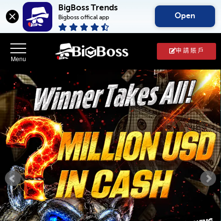
BigBoss Trends
Open
Bigboss offical app
申 請 賬 戶
BigBoss(幣
博
外
匯
中
文
官
網)