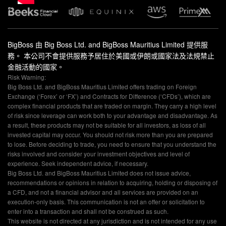
BigBoss 由 Big Boss Ltd. and BigBoss Mauritius Limited 提供服
務。 本公司不會提供服務予居住於美國或伊朗或國家法及法規禁止
金融活動的國家。
Risk Warning:
Big Boss Ltd. and BigBoss Mauritius Limited offers trading on Foreign
Exchange (‘Forex’ or ‘FX’) and Contracts for Difference (‘CFDs’), which are
complex financial products that are traded on margin. They carry a high level
of risk since leverage can work both to your advantage and disadvantage. As
a result, these products may not be suitable for all investors, as loss of all
invested capital may occur. You should not risk more than you are prepared
to lose. Before deciding to trade, you need to ensure that you understand the
risks involved and consider your investment objectives and level of
experience. Seek independent advice, if necessary.
Big Boss Ltd. and BigBoss Mauritius Limited does not issue advice,
recommendations or opinions in relation to acquiring, holding or disposing of
a CFD, and not a financial advisor and all services are provided on an
execution-only basis. This communication is not an offer or solicitation to
enter into a transaction and shall not be construed as such.
This website is not directed at any jurisdiction and is not intended for any use