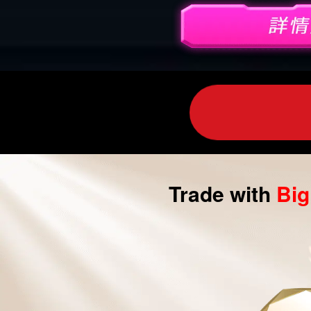
外
匯
交
易|
CFD
交
易
Trade with
Bi