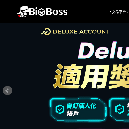
交易平台
BigBoss(幣
博
外
匯
中
文
官
網)
-