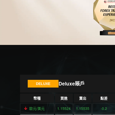
Deluxe賬戶
DELUXE
幣種
買進
賣出
點差
歐元/美元
1.15524
1.15535
-0.2