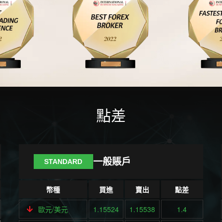
點差
一般賬戶
STANDARD
幣種
買進
賣出
點差
歐元/美元
1.15524
1.15538
1.4