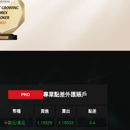
專業點差外匯賬戶
PRO
幣種
買進
賣出
點差
歐元/美元
1.15529
1.15533
0.4