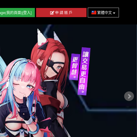
age(我的頁面)[登入]
申 請 賬 戶
繁體中文