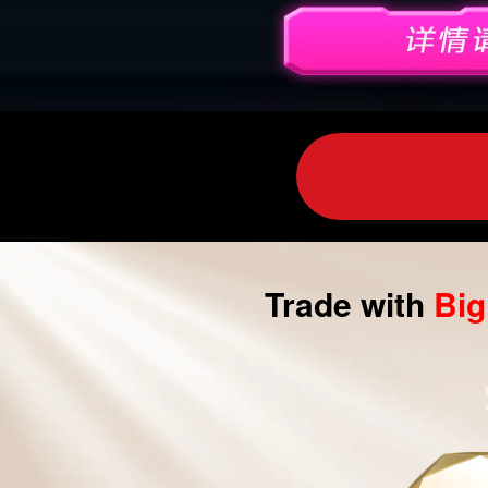
外
汇
交
易|
CFD
交
易
Trade with
Bi