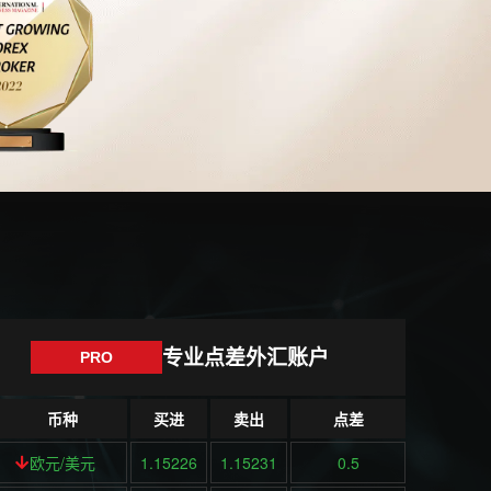
专业点差外汇账户
PRO
币种
买进
卖出
点差
欧元/美元
1.15226
1.15231
0.5