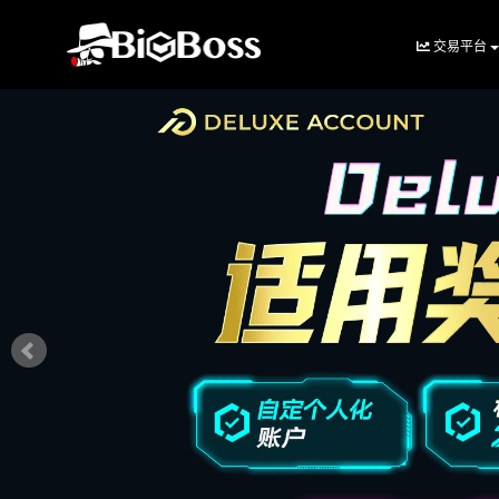
交易平台
BigBoss(币
博
外
汇
中
文
官
网)
-