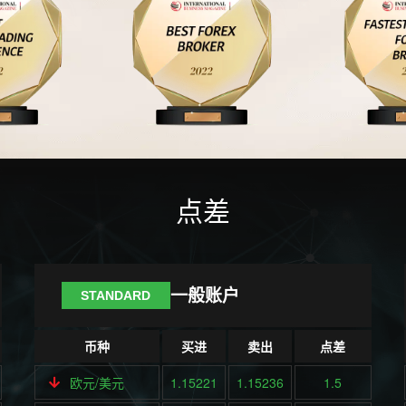
点差
一般账户
STANDARD
币种
买进
卖出
点差
欧元/美元
1.15221
1.15236
1.5