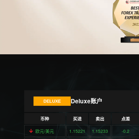
Deluxe账户
DELUXE
币种
买进
卖出
点差
欧元/美元
1.15221
1.15233
-0.2