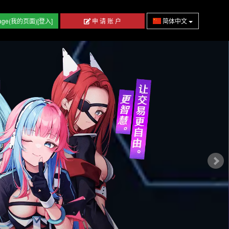
age(我的页面)[登入]
申 请 账 户
简体中文