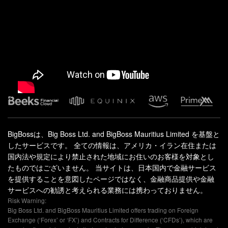
BigBossは、Big Boss Ltd. and BigBoss Mauritius Limited を基盤と
したサービスです。 全ての情報は、アメリカ・イラン在住または
国内法や規定により禁止された地域にお住いのお客様を対象とし
たものではございません。 当サイトは、日本国内で金融サービス
を提供することを意図したページではなく、金融商品提供や金融
サービスへの勧誘と考えられる業務には携わっておりません。
Risk Warning:
Big Boss Ltd. and BigBoss Mauritius Limited offers trading on Foreign
Exchange (‘Forex’ or ‘FX’) and Contracts for Difference (‘CFDs’), which are