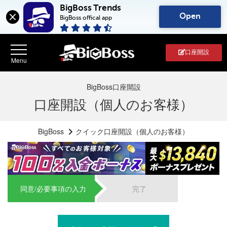
BigBoss Trends
Open
BigBoss offical app
口座開設
BigBoss口座開設
口座開設（個人のお客様）
BigBoss
クイック口座開設（個人のお客様）
同意/必要事項の入力
完了