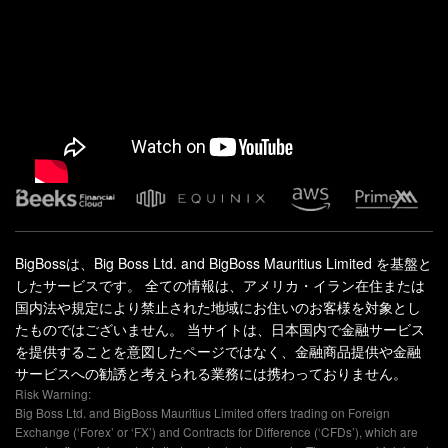
BigBossは、Big Boss Ltd. and BigBoss Mauritius Limited を基盤と
したサービスです。 全ての情報は、アメリカ・イラン在住または
国内法や規定により禁止された地域にお住いのお客様を対象とし
たものではございません。 当サイトは、日本国内で金融サービス
を提供することを意図したページではなく、金融商品提供や金融
サービスへの勧誘と考えられる業務には携わっておりません。
Risk Warning:
Big Boss Ltd. and BigBoss Mauritius Limited offers trading on Foreign
Exchange (‘Forex’ or ‘FX’) and Contracts for Difference (‘CFDs’), which are