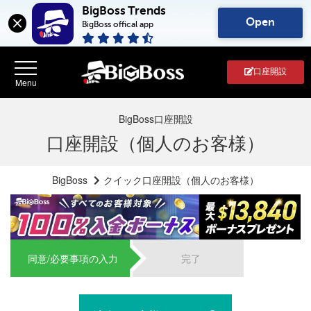
BigBoss Trends
Open
BigBoss offical app
口座開設
BigBoss口座開設
口座開設（個人のお客様）
BigBoss
クイック口座開設（個人のお客様）
同意/必要事項の入力
完了