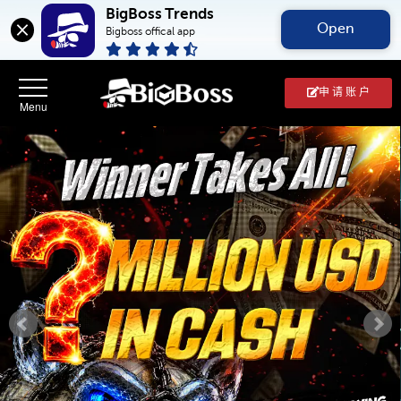
BigBoss Trends
Open
Bigboss offical app
申 请 账 户
BigBoss(币
博
外
汇
中
文
官
网)