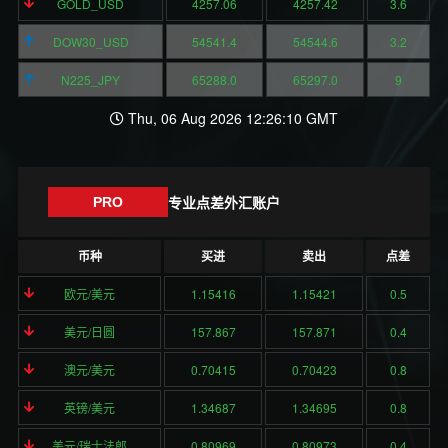
GOLD_USD
4257.06
4257.42
3.6
DOW30_USD
54541.4
54544.6
3.2
N225_JPY
65288.0
65297.0
9
Thu, 06 Aug 2026 12:26:10 GMT
专业点差外汇账户
PRO
币种
买进
卖出
点差
欧元/美元
1.15416
1.15421
0.5
美元/日圆
157.867
157.871
0.4
澳元/美元
0.70415
0.70423
0.8
英镑/美元
1.34687
1.34695
0.8
美元/瑞士法郎
0.80969
0.80973
0.4