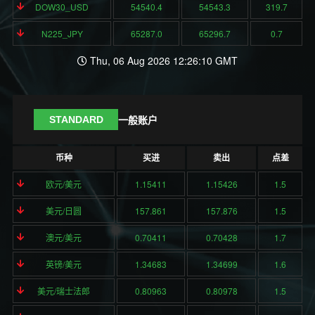
DOW30_USD
54540.4
54543.3
319.7
N225_JPY
65287.0
65296.7
0.7
Thu, 06 Aug 2026 12:26:10 GMT
一般账户
STANDARD
币种
买进
卖出
点差
欧元/美元
1.15411
1.15426
1.5
美元/日圆
157.861
157.876
1.5
澳元/美元
0.70411
0.70428
1.7
英镑/美元
1.34683
1.34699
1.6
美元/瑞士法郎
0.80963
0.80978
1.5