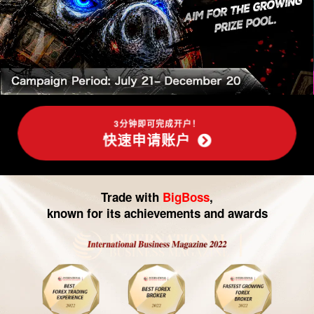
-
外
汇
交
易|
3分钟即可完成开户！
快速申请账户
CFD
交
Trade with
BigBoss
,
易
known for its achievements and awards