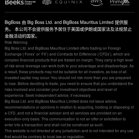
BigBoss 由 Big Boss Ltd. and BigBoss Mauritius Limited 提供服
务。 本公司不会提供服务予居住于美国或伊朗或国家法及法规禁止
金融活动的国家。
Risk Warning:
Big Boss Ltd. and BigBoss Mauritius Limited offers trading on Foreign
Exchange (‘Forex’ or ‘FX’) and Contracts for Difference (‘CFDs’), which are
complex financial products that are traded on margin. They carry a high level
of risk since leverage can work both to your advantage and disadvantage. As
a result, these products may not be suitable for all investors, as loss of all
invested capital may occur. You should not risk more than you are prepared
to lose. Before deciding to trade, you need to ensure that you understand the
risks involved and consider your investment objectives and level of
experience. Seek independent advice, if necessary.
Big Boss Ltd. and BigBoss Mauritius Limited does not issue advice,
recommendations or opinions in relation to acquiring, holding or disposing of
a CFD, and not a financial advisor and all services are provided on an
execution-only basis. This communication is not an offer or solicitation to
enter into a transaction and shall not be construed as such.
This website is not directed at any jurisdiction and is not intended for any use
that would be contrary to local law or regulation.