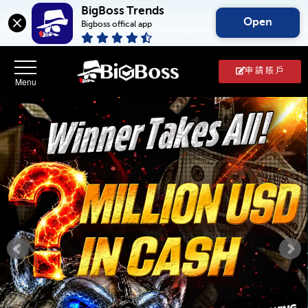
BigBoss Trends
Open
Bigboss offical app
申 請 賬 戶
BigBoss(幣
博
外
匯
中
文
官
網)