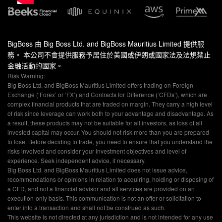
BigBoss 由 Big Boss Ltd. and BigBoss Mauritius Limited 提供服
務。 本公司不會提供服務予居住於美國或伊朗或國家法及法規禁止
金融活動的國家。
Risk Warning:
Big Boss Ltd. and BigBoss Mauritius Limited offers trading on Foreign
Exchange (‘Forex’ or ‘FX’) and Contracts for Difference (‘CFDs’), which are
complex financial products that are traded on margin. They carry a high level
of risk since leverage can work both to your advantage and disadvantage. As
a result, these products may not be suitable for all investors, as loss of all
invested capital may occur. You should not risk more than you are prepared
to lose. Before deciding to trade, you need to ensure that you understand the
risks involved and consider your investment objectives and level of
experience. Seek independent advice, if necessary.
Big Boss Ltd. and BigBoss Mauritius Limited does not issue advice,
recommendations or opinions in relation to acquiring, holding or disposing of
a CFD, and not a financial advisor and all services are provided on an
execution-only basis. This communication is not an offer or solicitation to
enter into a transaction and shall not be construed as such.
This website is not directed at any jurisdiction and is not intended for any use