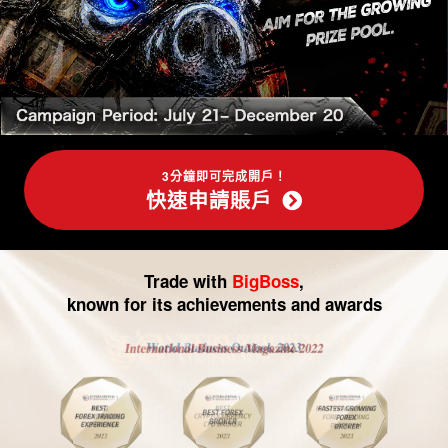
-
外
匯
交
易|
3分鐘即可完成開戶！
快速申請賬戶
CFD
交
Trade with
BigBoss
,
易
known for its achievements and awards