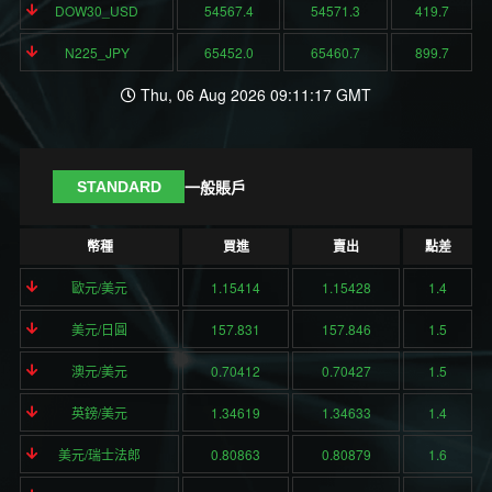
DOW30_USD
54567.4
54571.3
419.7
N225_JPY
65452.0
65460.7
899.7
Thu, 06 Aug 2026 09:11:17 GMT
一般賬戶
STANDARD
幣種
買進
賣出
點差
歐元/美元
1.15414
1.15428
1.4
美元/日圓
157.831
157.846
1.5
澳元/美元
0.70412
0.70427
1.5
英鎊/美元
1.34619
1.34633
1.4
美元/瑞士法郎
0.80863
0.80879
1.6