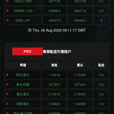
GOLD_USD
4277.64
4277.95
3.1
DOW30_USD
54568.4
54571.6
3.2
N225_JPY
65447.0
65456.0
9
Thu, 06 Aug 2026 09:11:17 GMT
專業點差外匯賬戶
PRO
幣種
買進
賣出
點差
歐元/美元
1.15419
1.15423
0.4
美元/日圓
157.837
157.841
0.4
澳元/美元
0.70416
0.70422
0.6
英鎊/美元
1.34623
1.34629
0.6
美元/瑞士法郎
0.80869
0.80874
0.5