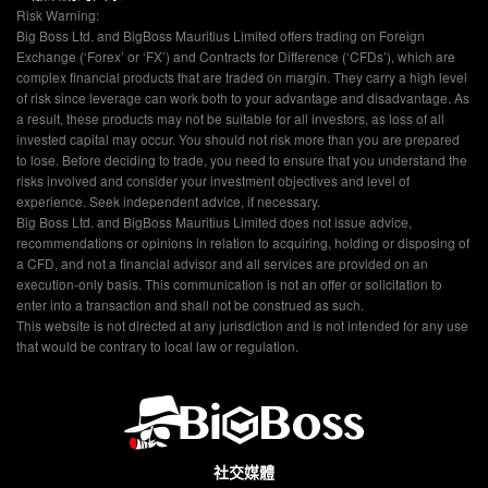
Risk Warning:
Big Boss Ltd. and BigBoss Mauritius Limited offers trading on Foreign
Exchange (‘Forex’ or ‘FX’) and Contracts for Difference (‘CFDs’), which are
complex financial products that are traded on margin. They carry a high level
of risk since leverage can work both to your advantage and disadvantage. As
a result, these products may not be suitable for all investors, as loss of all
invested capital may occur. You should not risk more than you are prepared
to lose. Before deciding to trade, you need to ensure that you understand the
risks involved and consider your investment objectives and level of
experience. Seek independent advice, if necessary.
Big Boss Ltd. and BigBoss Mauritius Limited does not issue advice,
recommendations or opinions in relation to acquiring, holding or disposing of
a CFD, and not a financial advisor and all services are provided on an
execution-only basis. This communication is not an offer or solicitation to
enter into a transaction and shall not be construed as such.
This website is not directed at any jurisdiction and is not intended for any use
that would be contrary to local law or regulation.
社交媒體