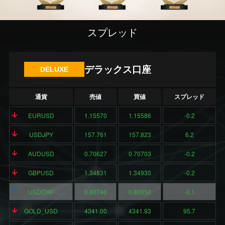
スプレッド
デラックス口座
DELUXE
通貨
売値
買値
スプレッド
EURUSD
1.15570
1.15586
-0.2
USDJPY
157.761
157.823
6.2
AUDUSD
0.70627
0.70703
-0.2
GBPUSD
1.34831
1.34930
-0.2
USDCHF
0.80746
0.80850
-0.1
GOLD_USD
4341.00
4341.93
95.7