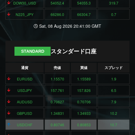
DOW30_USD
54052.4
54055.3
319.7
N225_JPY
66286.0
66304.7
0.7
Sat, 08 Aug 2026 20:41:00 GMT
スタンダード口座
STANDARD
通貨
売値
買値
スプレッド
EURUSD
1.15570
1.15589
1.9
USDJPY
157.761
157.826
6.5
AUDUSD
0.70627
0.70706
7.9
GBPUSD
1.34831
1.34933
10.2
USDCHF
0.80746
0.80853
10.7