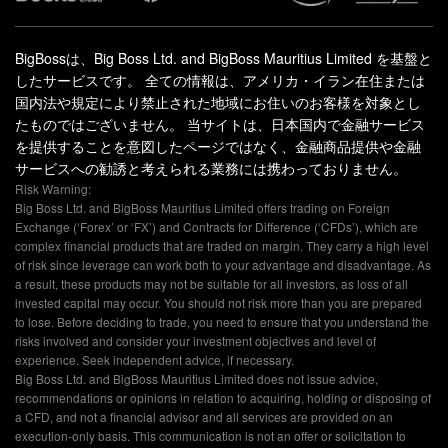
BigBossは、Big Boss Ltd. and BigBoss Mauritius Limited を基盤と
したサービスです。 全ての情報は、アメリカ・イラン在住または
国内法や規定により禁止された地域にお住いのお客様を対象とし
たものではございません。 当サイトは、日本国内で金融サービス
を提供することを意図したページではなく、金融商品提供や金融
サービスへの勧誘と考えられる業務には携わっておりません。
Risk Warning:
Big Boss Ltd. and BigBoss Mauritius Limited offers trading on Foreign
Exchange (‘Forex’ or ‘FX’) and Contracts for Difference (‘CFDs’), which are
complex financial products that are traded on margin. They carry a high level
of risk since leverage can work both to your advantage and disadvantage. As
a result, these products may not be suitable for all investors, as loss of all
invested capital may occur. You should not risk more than you are prepared
to lose. Before deciding to trade, you need to ensure that you understand the
risks involved and consider your investment objectives and level of
experience. Seek independent advice, if necessary.
Big Boss Ltd. and BigBoss Mauritius Limited does not issue advice,
recommendations or opinions in relation to acquiring, holding or disposing of
a CFD, and not a financial advisor and all services are provided on an
execution-only basis. This communication is not an offer or solicitation to