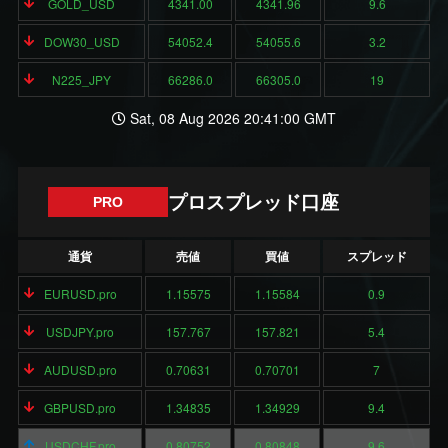
GOLD_USD
4341.00
4341.96
9.6
DOW30_USD
54052.4
54055.6
3.2
N225_JPY
66286.0
66305.0
19
Sat, 08 Aug 2026 20:41:00 GMT
プロスプレッド口座
PRO
通貨
売値
買値
スプレッド
EURUSD.pro
1.15575
1.15584
0.9
USDJPY.pro
157.767
157.821
5.4
AUDUSD.pro
0.70631
0.70701
7
GBPUSD.pro
1.34835
1.34929
9.4
USDCHF.pro
0.80752
0.80848
9.6