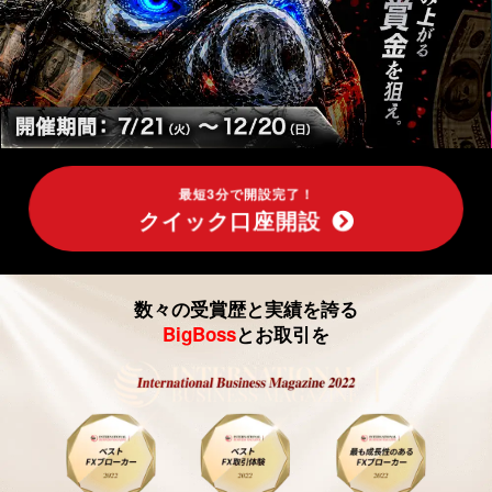
取
引、
ク
イ
ッ
最短3分で開設完了！
クイック口座開設
ク
口
数々の受賞歴と実績を誇る
座
BigBoss
とお取引を
開
設