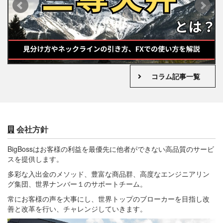
日
2026年05月08日
コラム記事一覧
海外FX取引
三尊天井とは？見分け方やネックラインの引き方、FXで
の使い方を解説
会社方針
BigBossはお客様の利益を最優先に他者ができない高品質のサービ
スを提供します。
多彩な入出金のメソッド、豊富な商品群、高度なエンジニアリン
グ集団、世界ナンバー１のサポートチーム。
常にお客様の声を大事にし、世界トップのブローカーを目指し改
善と改革を行い、チャレンジしていきます。