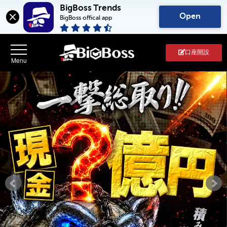
BigBoss Trends
Open
BigBoss offical app
口座開設
BigBoss(ビ
ッ
グ
ボ
ス)
-
FX・
CFD