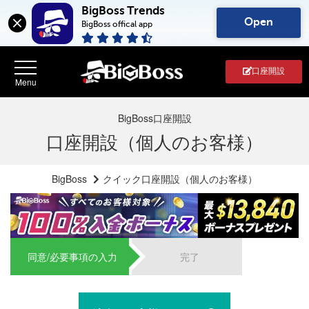
BigBoss Trends
Open
BigBoss offical app
口座開設
BigBoss口座開設
口座開設（個人のお客様）
BigBoss
クイック口座開設（個人のお客様）
同意/必要事項の入力
完了