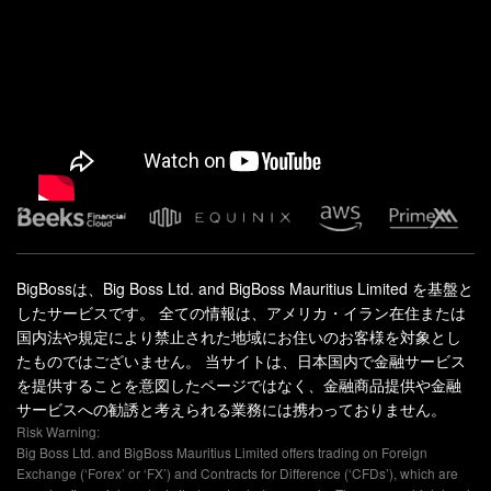
BigBossは、Big Boss Ltd. and BigBoss Mauritius Limited を基盤と
したサービスです。 全ての情報は、アメリカ・イラン在住または
国内法や規定により禁止された地域にお住いのお客様を対象とし
たものではございません。 当サイトは、日本国内で金融サービス
を提供することを意図したページではなく、金融商品提供や金融
サービスへの勧誘と考えられる業務には携わっておりません。
Risk Warning:
Big Boss Ltd. and BigBoss Mauritius Limited offers trading on Foreign
Exchange (‘Forex’ or ‘FX’) and Contracts for Difference (‘CFDs’), which are