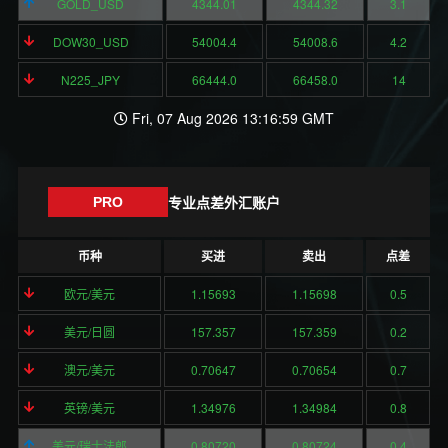
GOLD_USD
4344.01
4344.32
3.1
DOW30_USD
54004.4
54008.6
4.2
N225_JPY
66444.0
66458.0
14
Fri, 07 Aug 2026 13:16:59 GMT
专业点差外汇账户
PRO
币种
买进
卖出
点差
欧元/美元
1.15693
1.15698
0.5
美元/日圆
157.357
157.359
0.2
澳元/美元
0.70647
0.70654
0.7
英镑/美元
1.34976
1.34984
0.8
美元/瑞士法郎
0.80720
0.80724
0.4