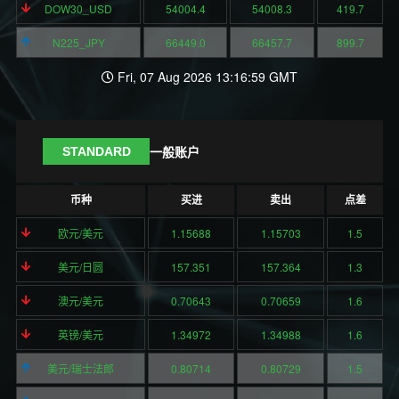
DOW30_USD
54004.4
54008.3
419.7
N225_JPY
66449.0
66457.7
899.7
Fri, 07 Aug 2026 13:16:59 GMT
一般账户
STANDARD
币种
买进
卖出
点差
欧元/美元
1.15688
1.15703
1.5
美元/日圆
157.351
157.364
1.3
澳元/美元
0.70643
0.70659
1.6
英镑/美元
1.34972
1.34988
1.6
美元/瑞士法郎
0.80714
0.80729
1.5