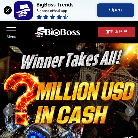
BigBoss Trends
Open
Bigboss offical app
申 请 账 户
BigBoss(币
博
外
汇
中
文
官
网)