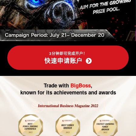
-
外
汇
交
易|
3分钟即可完成开户！
快速申请账户
CFD
交
Trade with
BigBoss
,
易
known for its achievements and awards