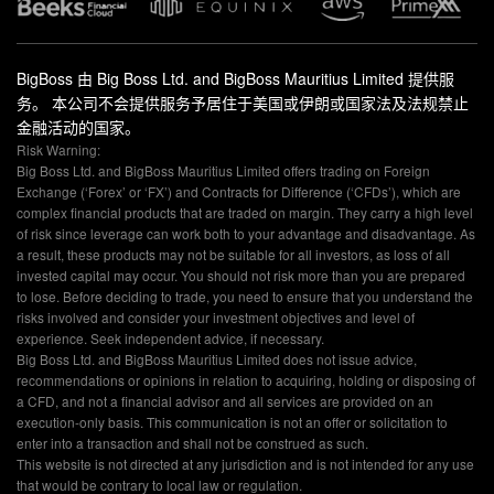
BigBoss 由 Big Boss Ltd. and BigBoss Mauritius Limited 提供服
务。 本公司不会提供服务予居住于美国或伊朗或国家法及法规禁止
金融活动的国家。
Risk Warning:
Big Boss Ltd. and BigBoss Mauritius Limited offers trading on Foreign
Exchange (‘Forex’ or ‘FX’) and Contracts for Difference (‘CFDs’), which are
complex financial products that are traded on margin. They carry a high level
of risk since leverage can work both to your advantage and disadvantage. As
a result, these products may not be suitable for all investors, as loss of all
invested capital may occur. You should not risk more than you are prepared
to lose. Before deciding to trade, you need to ensure that you understand the
risks involved and consider your investment objectives and level of
experience. Seek independent advice, if necessary.
Big Boss Ltd. and BigBoss Mauritius Limited does not issue advice,
recommendations or opinions in relation to acquiring, holding or disposing of
a CFD, and not a financial advisor and all services are provided on an
execution-only basis. This communication is not an offer or solicitation to
enter into a transaction and shall not be construed as such.
This website is not directed at any jurisdiction and is not intended for any use
that would be contrary to local law or regulation.