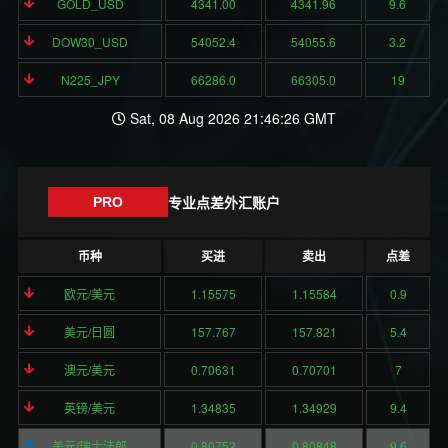
GOLD_USD
4341.00
4341.96
9.6
DOW30_USD
54052.4
54055.6
3.2
N225_JPY
66286.0
66305.0
19
Sat, 08 Aug 2026 21:46:26 GMT
专业点差外汇账户
PRO
币种
买进
卖出
点差
欧元/美元
1.15575
1.15584
0.9
美元/日圆
157.767
157.821
5.4
澳元/美元
0.70631
0.70701
7
英镑/美元
1.34835
1.34929
9.4
美元/瑞士法郎
0.80752
0.80848
9.6