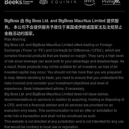
BigBoss 由 Big Boss Ltd. and BigBoss Mauritius Limited 提供服
务。 本公司不会提供服务予居住于美国或伊朗或国家法及法规禁止
金融活动的国家。
Risk Warning:
Big Boss Ltd. and BigBoss Mauritius Limited offers trading on Foreign
Exchange (‘Forex’ or ‘FX’) and Contracts for Difference (‘CFDs’), which are
complex financial products that are traded on margin. They carry a high level
of risk since leverage can work both to your advantage and disadvantage. As
a result, these products may not be suitable for all investors, as loss of all
invested capital may occur. You should not risk more than you are prepared
to lose. Before deciding to trade, you need to ensure that you understand the
risks involved and consider your investment objectives and level of
experience. Seek independent advice, if necessary.
Big Boss Ltd. and BigBoss Mauritius Limited does not issue advice,
recommendations or opinions in relation to acquiring, holding or disposing of
a CFD, and not a financial advisor and all services are provided on an
execution-only basis. This communication is not an offer or solicitation to
enter into a transaction and shall not be construed as such.
This website is not directed at any jurisdiction and is not intended for any use
that would be contrary to local law or regulation.