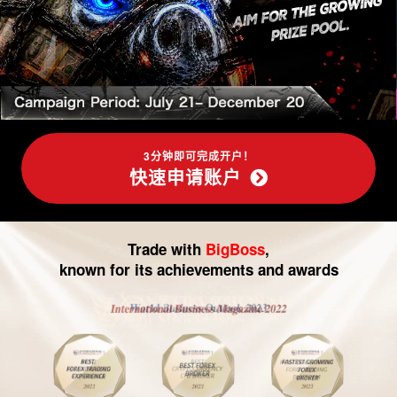
-
外
汇
交
易|
3分钟即可完成开户！
快速申请账户
CFD
交
Trade with
BigBoss
,
易
known for its achievements and awards