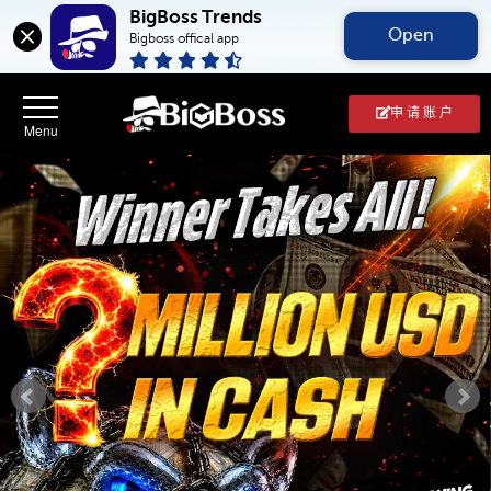
BigBoss Trends
Open
Bigboss offical app
申 请 账 户
BigBoss(币
博
外
汇
中
文
官
网)