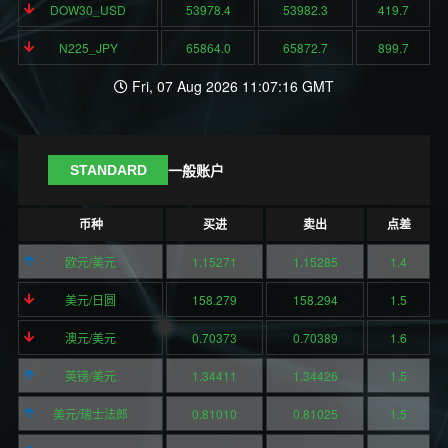
DOW30_USD
53978.4
53982.3
419.7
N225_JPY
65864.0
65872.7
899.7
Fri, 07 Aug 2026 11:07:16 GMT
一般账户
STANDARD
币种
买进
卖出
点差
欧元/美元
1.15271
1.15285
1.4
美元/日圆
158.279
158.294
1.5
澳元/美元
0.70373
0.70389
1.6
英镑/美元
1.34411
1.34426
1.5
美元/瑞士法郎
0.81010
0.81025
1.5