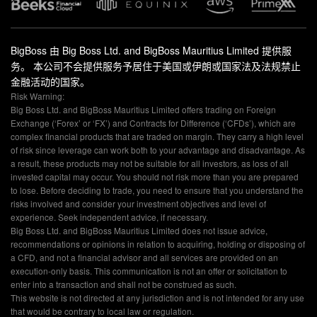
BigBoss 由 Big Boss Ltd. and BigBoss Mauritius Limited 提供服
务。 本公司不会提供服务予居住于美国或伊朗或国家法及法规禁止
金融活动的国家。
Risk Warning:
Big Boss Ltd. and BigBoss Mauritius Limited offers trading on Foreign
Exchange (‘Forex’ or ‘FX’) and Contracts for Difference (‘CFDs’), which are
complex financial products that are traded on margin. They carry a high level
of risk since leverage can work both to your advantage and disadvantage. As
a result, these products may not be suitable for all investors, as loss of all
invested capital may occur. You should not risk more than you are prepared
to lose. Before deciding to trade, you need to ensure that you understand the
risks involved and consider your investment objectives and level of
experience. Seek independent advice, if necessary.
Big Boss Ltd. and BigBoss Mauritius Limited does not issue advice,
recommendations or opinions in relation to acquiring, holding or disposing of
a CFD, and not a financial advisor and all services are provided on an
execution-only basis. This communication is not an offer or solicitation to
enter into a transaction and shall not be construed as such.
This website is not directed at any jurisdiction and is not intended for any use
that would be contrary to local law or regulation.