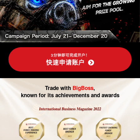
-
外
汇
交
易|
3分钟即可完成开户！
快速申请账户
CFD
交
Trade with
BigBoss
,
易
known for its achievements and awards