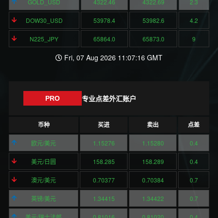
GOLD_USD
4322.46
4322.69
2.3
DOW30_USD
53978.4
53982.6
4.2
N225_JPY
65864.0
65873.0
9
Fri, 07 Aug 2026 11:07:16 GMT
专业点差外汇账户
PRO
币种
买进
卖出
点差
欧元/美元
1.15276
1.15280
0.4
美元/日圆
158.285
158.289
0.4
澳元/美元
0.70377
0.70384
0.7
英镑/美元
1.34415
1.34422
0.7
美元/瑞士法郎
0.81016
0.81020
0.4