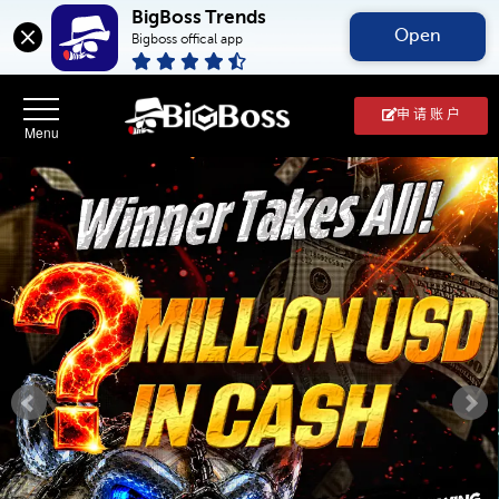
BigBoss Trends
Open
Bigboss offical app
申 请 账 户
BigBoss(币
博
外
汇
中
文
官
网)