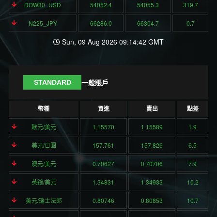
DOW30_USD
54052.4
54055.3
319.7
N225_JPY
66286.0
66304.7
0.7
Sun, 09 Aug 2026 09:14:42 GMT
一般賬戶
STANDARD
幣種
買進
賣出
點差
歐元/美元
1.15570
1.15589
1.9
美元/日圓
157.761
157.826
6.5
澳元/美元
0.70627
0.70706
7.9
英鎊/美元
1.34831
1.34933
10.2
美元/瑞士法郎
0.80746
0.80853
10.7