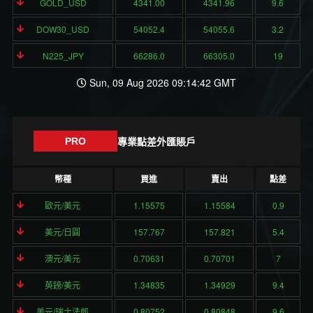
GOLD_USD
4341.00
4341.96
9.6
DOW30_USD
54052.4
54055.6
3.2
N225_JPY
66286.0
66305.0
19
Sun, 09 Aug 2026 09:14:42 GMT
專業點差外匯賬戶
PRO
幣種
買進
賣出
點差
歐元/美元
1.15575
1.15584
0.9
美元/日圓
157.767
157.821
5.4
澳元/美元
0.70631
0.70701
7
英鎊/美元
1.34835
1.34929
9.4
美元/瑞士法郎
0.80752
0.80848
9.6