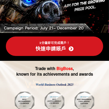
-
外
匯
交
易|
3分鐘即可完成開戶！
快速申請賬戶
CFD
交
Trade with
BigBoss
,
易
known for its achievements and awards