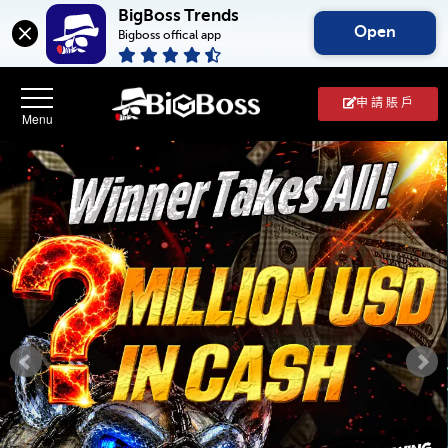
BigBoss Trends
Open
Bigboss offical app
申 請 賬 戶
BigBoss(幣
博
外
匯
中
文
官
網)