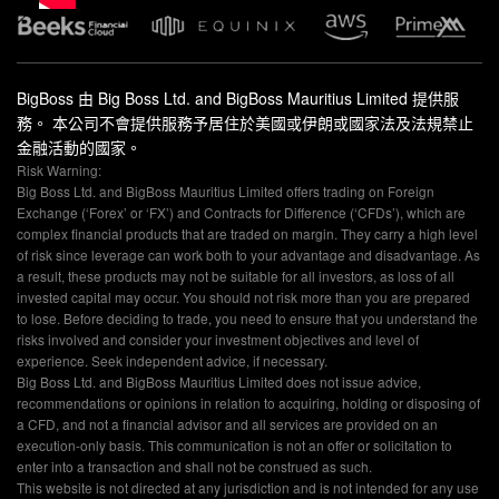
BigBoss 由 Big Boss Ltd. and BigBoss Mauritius Limited 提供服
務。 本公司不會提供服務予居住於美國或伊朗或國家法及法規禁止
金融活動的國家。
Risk Warning:
Big Boss Ltd. and BigBoss Mauritius Limited offers trading on Foreign
Exchange (‘Forex’ or ‘FX’) and Contracts for Difference (‘CFDs’), which are
complex financial products that are traded on margin. They carry a high level
of risk since leverage can work both to your advantage and disadvantage. As
a result, these products may not be suitable for all investors, as loss of all
invested capital may occur. You should not risk more than you are prepared
to lose. Before deciding to trade, you need to ensure that you understand the
risks involved and consider your investment objectives and level of
experience. Seek independent advice, if necessary.
Big Boss Ltd. and BigBoss Mauritius Limited does not issue advice,
recommendations or opinions in relation to acquiring, holding or disposing of
a CFD, and not a financial advisor and all services are provided on an
execution-only basis. This communication is not an offer or solicitation to
enter into a transaction and shall not be construed as such.
This website is not directed at any jurisdiction and is not intended for any use