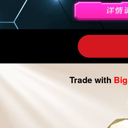
外
汇
交
易|
CFD
交
易
Trade with
Bi