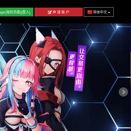
age(我的页面)[登入]
申 请 账 户
简体中文