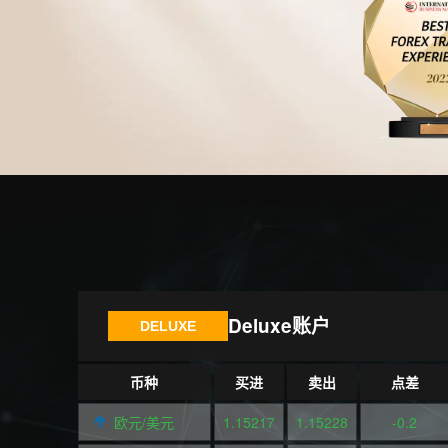
Deluxe账户
DELUXE
币种
买进
卖出
点差
欧元/美元
1.15217
1.15228
-0.2