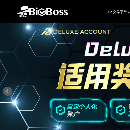
交易平台
BigBoss(币
博
外
汇
中
文
官
网)
-