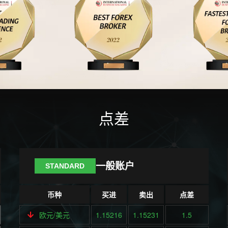
点差
一般账户
STANDARD
币种
买进
卖出
点差
欧元/美元
1.15216
1.15231
1.5