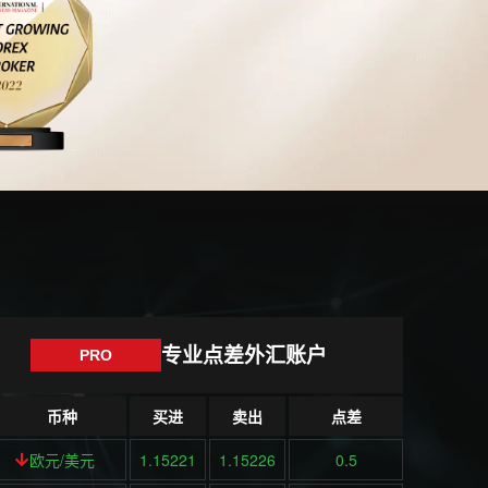
专业点差外汇账户
PRO
币种
买进
卖出
点差
欧元/美元
1.15221
1.15226
0.5