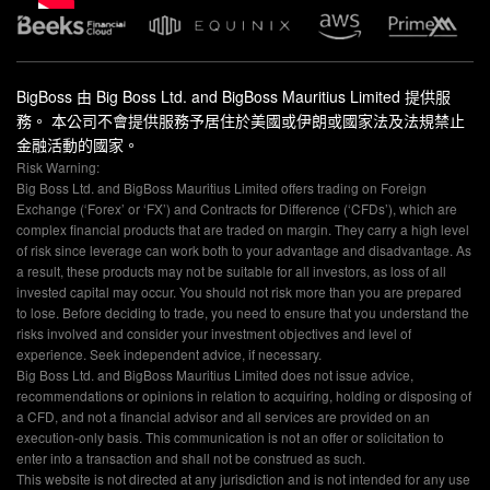
BigBoss 由 Big Boss Ltd. and BigBoss Mauritius Limited 提供服
務。 本公司不會提供服務予居住於美國或伊朗或國家法及法規禁止
金融活動的國家。
Risk Warning:
Big Boss Ltd. and BigBoss Mauritius Limited offers trading on Foreign
Exchange (‘Forex’ or ‘FX’) and Contracts for Difference (‘CFDs’), which are
complex financial products that are traded on margin. They carry a high level
of risk since leverage can work both to your advantage and disadvantage. As
a result, these products may not be suitable for all investors, as loss of all
invested capital may occur. You should not risk more than you are prepared
to lose. Before deciding to trade, you need to ensure that you understand the
risks involved and consider your investment objectives and level of
experience. Seek independent advice, if necessary.
Big Boss Ltd. and BigBoss Mauritius Limited does not issue advice,
recommendations or opinions in relation to acquiring, holding or disposing of
a CFD, and not a financial advisor and all services are provided on an
execution-only basis. This communication is not an offer or solicitation to
enter into a transaction and shall not be construed as such.
This website is not directed at any jurisdiction and is not intended for any use