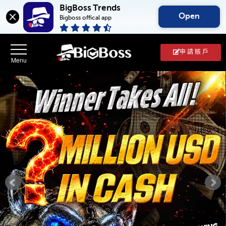
BigBoss Trends
Open
Bigboss offical app
申 請 賬 戶
BigBoss(幣
博
外
匯
中
文
官
網)