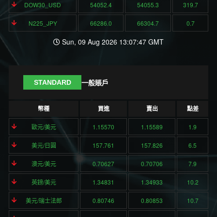
DOW30_USD
54052.4
54055.3
319.7
N225_JPY
66286.0
66304.7
0.7
Sun, 09 Aug 2026 13:07:47 GMT
一般賬戶
STANDARD
幣種
買進
賣出
點差
歐元/美元
1.15570
1.15589
1.9
美元/日圓
157.761
157.826
6.5
澳元/美元
0.70627
0.70706
7.9
英鎊/美元
1.34831
1.34933
10.2
美元/瑞士法郎
0.80746
0.80853
10.7