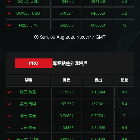
GOLD_USD
4341.00
4341.96
9.6
DOW30_USD
54052.4
54055.6
3.2
N225_JPY
66286.0
66305.0
19
Sun, 09 Aug 2026 13:07:47 GMT
專業點差外匯賬戶
PRO
幣種
買進
賣出
點差
歐元/美元
1.15575
1.15584
0.9
美元/日圓
157.767
157.821
5.4
澳元/美元
0.70631
0.70701
7
英鎊/美元
1.34835
1.34929
9.4
美元/瑞士法郎
0.80752
0.80848
9.6