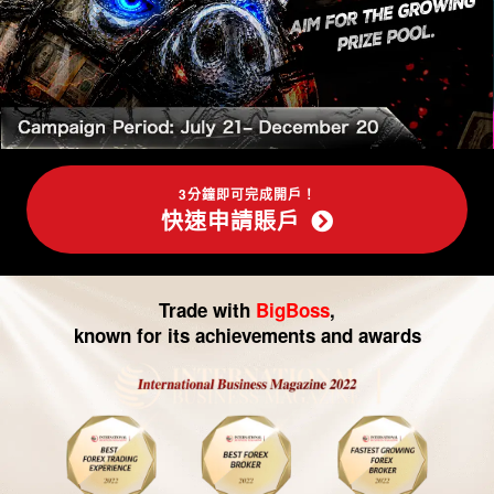
-
外
匯
交
易|
3分鐘即可完成開戶！
快速申請賬戶
CFD
交
Trade with
BigBoss
,
易
known for its achievements and awards