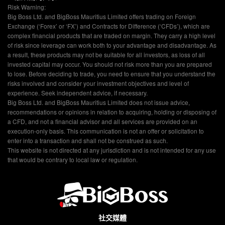
Risk Warning:
Big Boss Ltd. and BigBoss Mauritius Limited offers trading on Foreign
Exchange (‘Forex’ or ‘FX’) and Contracts for Difference (‘CFDs’), which are
complex financial products that are traded on margin. They carry a high level
of risk since leverage can work both to your advantage and disadvantage. As
a result, these products may not be suitable for all investors, as loss of all
invested capital may occur. You should not risk more than you are prepared
to lose. Before deciding to trade, you need to ensure that you understand the
risks involved and consider your investment objectives and level of
experience. Seek independent advice, if necessary.
Big Boss Ltd. and BigBoss Mauritius Limited does not issue advice,
recommendations or opinions in relation to acquiring, holding or disposing of
a CFD, and not a financial advisor and all services are provided on an
execution-only basis. This communication is not an offer or solicitation to
enter into a transaction and shall not be construed as such.
This website is not directed at any jurisdiction and is not intended for any use
that would be contrary to local law or regulation.
社交媒體