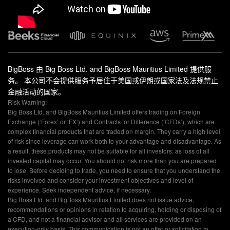
BigBoss 由 Big Boss Ltd. and BigBoss Mauritius Limited 提供服
务。 本公司不会提供服务予居住于美国或伊朗或国家法及法规禁止
金融活动的国家。
Risk Warning:
Big Boss Ltd. and BigBoss Mauritius Limited offers trading on Foreign
Exchange (‘Forex’ or ‘FX’) and Contracts for Difference (‘CFDs’), which are
complex financial products that are traded on margin. They carry a high level
of risk since leverage can work both to your advantage and disadvantage. As
a result, these products may not be suitable for all investors, as loss of all
invested capital may occur. You should not risk more than you are prepared
to lose. Before deciding to trade, you need to ensure that you understand the
risks involved and consider your investment objectives and level of
experience. Seek independent advice, if necessary.
Big Boss Ltd. and BigBoss Mauritius Limited does not issue advice,
recommendations or opinions in relation to acquiring, holding or disposing of
a CFD, and not a financial advisor and all services are provided on an
execution-only basis. This communication is not an offer or solicitation to