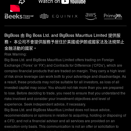
BigBoss 由 Big Boss Ltd. and BigBoss Mauritius Limited 提供服
務。 本公司不會提供服務予居住於美國或伊朗或國家法及法規禁止
金融活動的國家。
Risk Warning:
Big Boss Ltd. and BigBoss Mauritius Limited offers trading on Foreign
Exchange (‘Forex’ or ‘FX’) and Contracts for Difference (‘CFDs’), which are
complex financial products that are traded on margin. They carry a high level
of risk since leverage can work both to your advantage and disadvantage. As
a result, these products may not be suitable for all investors, as loss of all
invested capital may occur. You should not risk more than you are prepared
to lose. Before deciding to trade, you need to ensure that you understand the
risks involved and consider your investment objectives and level of
experience. Seek independent advice, if necessary.
Big Boss Ltd. and BigBoss Mauritius Limited does not issue advice,
recommendations or opinions in relation to acquiring, holding or disposing of
a CFD, and not a financial advisor and all services are provided on an
execution-only basis. This communication is not an offer or solicitation to