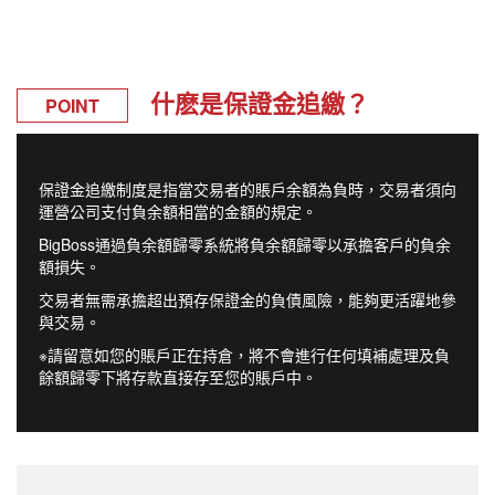
什麽是保證金追繳？
POINT
保證金追繳制度是指當交易者的賬戶余額為負時，交易者須向
運營公司支付負余額相當的金額的規定。
BigBoss通過負余額歸零系統將負余額歸零以承擔客戶的負余
額損失。
交易者無需承擔超出預存保證金的負債風險，能夠更活躍地參
與交易。
※請留意如您的賬戶正在持倉，將不會進行任何填補處理及負
餘額歸零下將存款直接存至您的賬戶中。