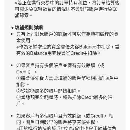
※若正在進行交易中的訂單持有利益，將訂單結算後
可減少負餘額數目的情況則不會對該賬戶進行負餘
額歸零。
▼填補規則詳細
只有上述對象賬戶的餘額才可以作為填補處理的資
金使用。
※作為填補處理的資金會優先從Balance中扣除，當
有效的Balance用完後會從Credit中扣除。
如果客戶持有多個賬戶並保有有效餘額（或
Credit），
①將會優先從與需要填補的賬戶幣種相同的賬戶中
扣除。
②從餘額最多的賬戶開始扣除。
③當餘額完全耗盡時，將先扣除Credit最多的賬
戶。
如果客戶有多個賬戶且有效餘額（或Credit ）相
同，開戶日期較早的賬戶將享有優先權。
※用於進行填補的賬戶中如持倉中也會用於補償負