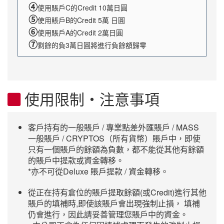
④
使用賬戶C的Credit 10萬日圓
⑤
使用賬戶B的Credit 5萬 日圓
⑥
使用賬戶A的Credit 2萬日圓
⑦
剩餘的負3萬日圓將進行負餘額歸零
使用限制・注意事項
客戶持有的一般賬戶 / 專業點差外匯賬戶 / MASS
一般賬戶 / CRYPTOS（所有貨幣）賬戶中，即使
只有一個賬戶的餘額為負數，都不能從其他有餘額
的賬戶中提款或資金轉移。
*亦不可從Deluxe 賬戶提款 / 資金轉移。
從正在持有倉位的賬戶提取餘額(或Credit)進行其他
賬戶的填補時,即使該賬戶會出現強制止損， 填補
仍會進行，因此請妥善管理您賬戶中的資金。