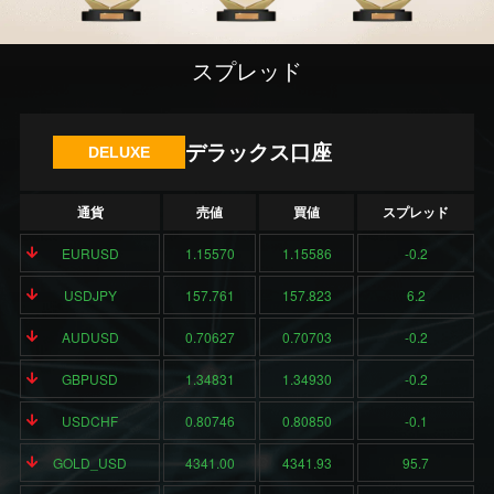
スプレッド
デラックス口座
DELUXE
通貨
売値
買値
スプレッド
EURUSD
1.15570
1.15586
-0.2
USDJPY
157.761
157.823
6.2
AUDUSD
0.70627
0.70703
-0.2
GBPUSD
1.34831
1.34930
-0.2
USDCHF
0.80746
0.80850
-0.1
GOLD_USD
4341.00
4341.93
95.7