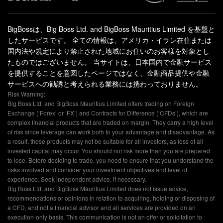
BigBossは、Big Boss Ltd. and BigBoss Mauritius Limited を基盤と
したサービスです。 全ての情報は、アメリカ・イラン在住または
国内法や規定により禁止された地域にお住いのお客様を対象とし
たものではございません。 当サイトは、日本国内で金融サービス
を提供することを意図したページではなく、金融商品提供や金融
サービスへの勧誘と考えられる業務には携わっておりません。
Risk Warning:
Big Boss Ltd. and BigBoss Mauritius Limited offers trading on Foreign
Exchange (‘Forex’ or ‘FX’) and Contracts for Difference (‘CFDs’), which are
complex financial products that are traded on margin. They carry a high level
of risk since leverage can work both to your advantage and disadvantage. As
a result, these products may not be suitable for all investors, as loss of all
invested capital may occur. You should not risk more than you are prepared
to lose. Before deciding to trade, you need to ensure that you understand the
risks involved and consider your investment objectives and level of
experience. Seek independent advice, if necessary.
Big Boss Ltd. and BigBoss Mauritius Limited does not issue advice,
recommendations or opinions in relation to acquiring, holding or disposing of
a CFD, and not a financial advisor and all services are provided on an
execution-only basis. This communication is not an offer or solicitation to