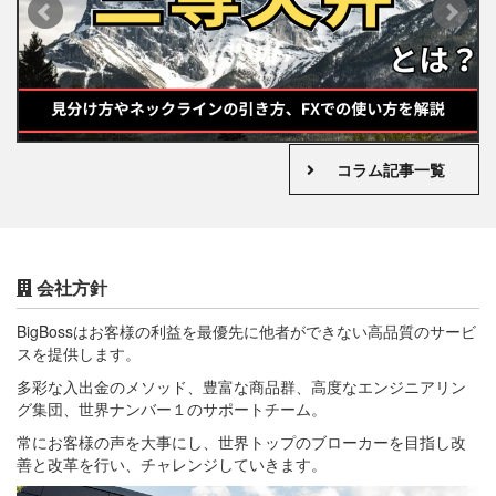
日
2026年05月08日
コラム記事一覧
海外FX取引
三尊天井とは？見分け方やネックラインの引き方、FXで
の使い方を解説
会社方針
BigBossはお客様の利益を最優先に他者ができない高品質のサービ
スを提供します。
多彩な入出金のメソッド、豊富な商品群、高度なエンジニアリン
グ集団、世界ナンバー１のサポートチーム。
常にお客様の声を大事にし、世界トップのブローカーを目指し改
善と改革を行い、チャレンジしていきます。