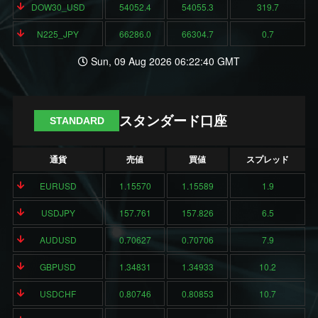
DOW30_USD
54052.4
54055.3
319.7
N225_JPY
66286.0
66304.7
0.7
Sun, 09 Aug 2026 06:22:40 GMT
スタンダード口座
STANDARD
通貨
売値
買値
スプレッド
EURUSD
1.15570
1.15589
1.9
USDJPY
157.761
157.826
6.5
AUDUSD
0.70627
0.70706
7.9
GBPUSD
1.34831
1.34933
10.2
USDCHF
0.80746
0.80853
10.7