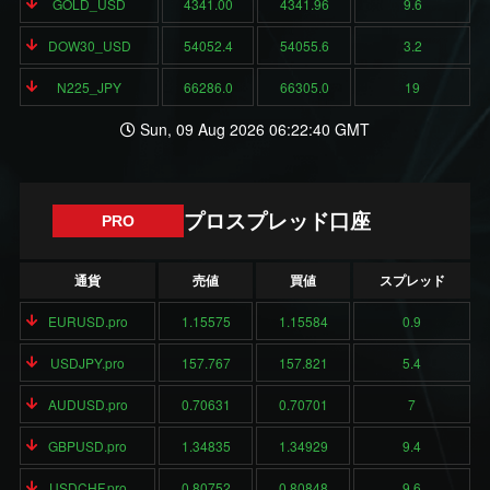
GOLD_USD
4341.00
4341.96
9.6
DOW30_USD
54052.4
54055.6
3.2
N225_JPY
66286.0
66305.0
19
Sun, 09 Aug 2026 06:22:40 GMT
プロスプレッド口座
PRO
通貨
売値
買値
スプレッド
EURUSD.pro
1.15575
1.15584
0.9
USDJPY.pro
157.767
157.821
5.4
AUDUSD.pro
0.70631
0.70701
7
GBPUSD.pro
1.34835
1.34929
9.4
USDCHF.pro
0.80752
0.80848
9.6