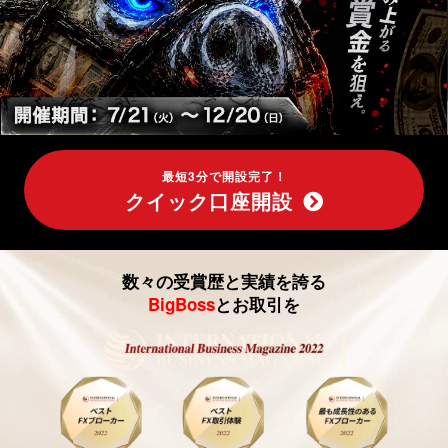
取
引、
ク
イ
ッ
最短3分で開設完了！
クイック口座開設
ク
口
数々の受賞歴と実績を誇る
座
BigBoss
とお取引を
開
設