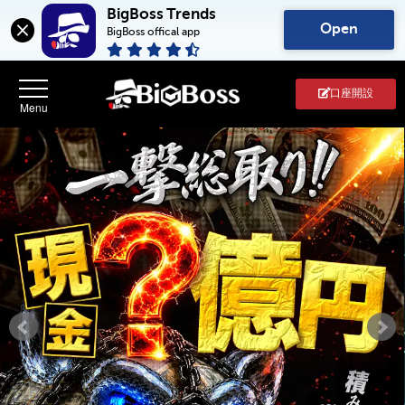
BigBoss Trends
Open
BigBoss offical app
口座開設
BigBoss(ビ
ッ
グ
ボ
ス)
-
FX・
CFD