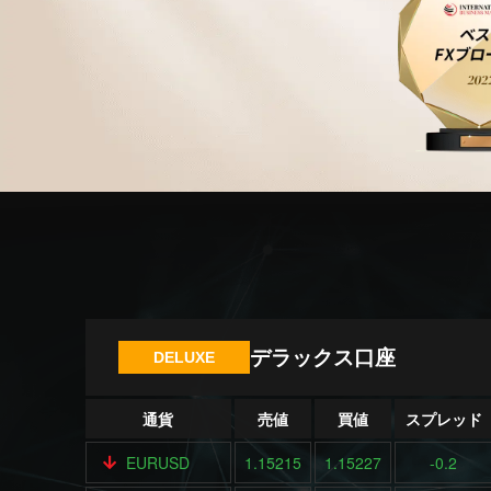
デラックス口座
DELUXE
通貨
売値
買値
スプレッド
EURUSD
1.15215
1.15227
-0.2