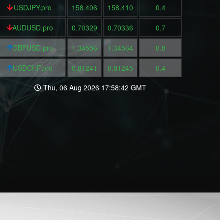
USDJPY.pro
158.406
158.410
0.4
AUDUSD.pro
0.70329
0.70336
0.7
GBPUSD.pro
1.34556
1.34564
0.8
USDCHF.pro
0.81241
0.81245
0.4
Thu, 06 Aug 2026 17:58:42 GMT