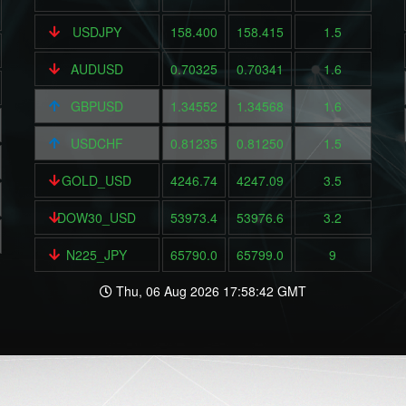
USDJPY
158.400
158.415
1.5
AUDUSD
0.70325
0.70341
1.6
GBPUSD
1.34552
1.34568
1.6
USDCHF
0.81235
0.81250
1.5
GOLD_USD
4246.74
4247.09
3.5
DOW30_USD
53973.4
53976.6
3.2
N225_JPY
65790.0
65799.0
9
Thu, 06 Aug 2026 17:58:42 GMT