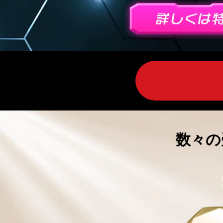
引、
ク
イ
ッ
ク
口
座
開
数々の
設