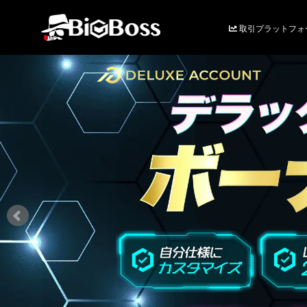
取引プラットフォ
BigBoss(ビ
ッ
グ
ボ
ス)
-
FX・
CFD
取