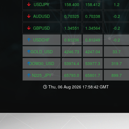
USDJPY
158.400
158.412
1.2
AUDUSD
0.70325
0.70338
-0.2
GBPUSD
1.34551
1.34564
-0.2
USDCHF
0.81236
0.81249
-0.2
GOLD_USD
4246.73
4247.04
33.7
DOW30_USD
53974.4
53977.3
319.7
N225_JPY
65793.0
65801.7
899.7
Thu, 06 Aug 2026 17:58:42 GMT