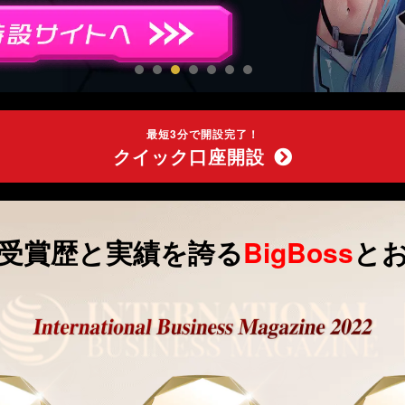
最短3分で開設完了！
クイック口座開設
受賞歴と実績を誇る
BigBoss
と