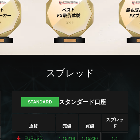
スプレッド
スタンダード口座
STANDARD
スプレッ
通貨
売値
買値
ド
EURUSD
1.15216
1.15230
1.4