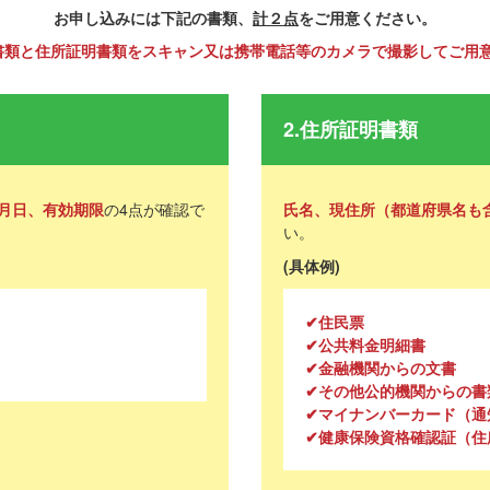
お申し込みには下記の書類、
計２点
をご用意ください。
書類と住所証明書類をスキャン又は携帯電話等のカメラで撮影してご用
2.住所証明書類
月日、有効期限
の4点が確認で
氏名、現住所（都道府県名も
い。
(具体例)
✔住民票
✔公共料金明細書
✔金融機関からの文書
✔その他公的機関からの書
✔マイナンバーカード（通
✔健康保険資格確認証（住