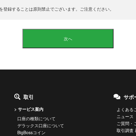
を登録することは原則禁止でございます。ご注意ください。
次へ
取引
サポ
サービス案内
よくあるご
ニュース
口座の種類について
ご質問・
デラックス口座について
取引調査
BigBossコイン