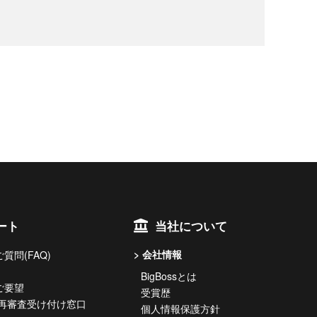
ート
当社について
会社情報
質問(FAQ)
BigBossとは
ご要望
受賞歴
 再審査受け付け窓口
個人情報保護方針