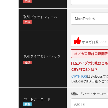
必須
取引プラットフォーム
必須
オメガ口座 2222 :
オメガ口座は口座開設
取引タイプとレバレッジ
口座タイプの比較は
こち
必須
CRYPTOSとは？
CRYPTOS
はBigBos
BigBossのFX口座
5桁の「パートナーコー
パートナーコード
任意