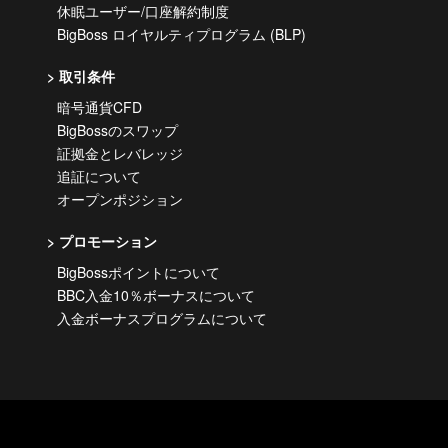
休眠ユーザー/口座解約制度
BigBoss ロイヤルティプログラム (BLP)
取引条件
暗号通貨CFD
BigBossのスワップ
証拠金とレバレッジ
追証について
オープンポジション
プロモーション
BigBossポイントについて
BBC入金10％ボーナスについて
入金ボーナスプログラムについて