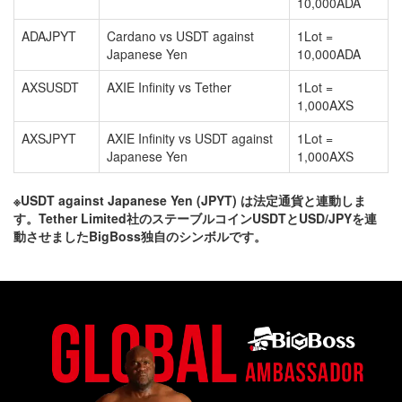
10,000ADA
ADAJPYT
Cardano vs USDT against
1Lot =
Japanese Yen
10,000ADA
AXSUSDT
AXIE Infinity vs Tether
1Lot =
1,000AXS
AXSJPYT
AXIE Infinity vs USDT against
1Lot =
Japanese Yen
1,000AXS
※USDT against Japanese Yen (JPYT) は法定通貨と連動しま
す。Tether Limited社のステーブルコインUSDTとUSD/JPYを連
動させましたBigBoss独自のシンボルです。