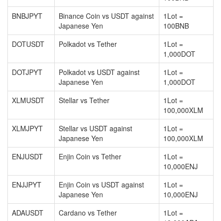
BNBJPYT
Binance Coin vs USDT against
1Lot =
Japanese Yen
100BNB
DOTUSDT
Polkadot vs Tether
1Lot =
1,000DOT
DOTJPYT
Polkadot vs USDT against
1Lot =
Japanese Yen
1,000DOT
XLMUSDT
Stellar vs Tether
1Lot =
100,000XLM
XLMJPYT
Stellar vs USDT against
1Lot =
Japanese Yen
100,000XLM
ENJUSDT
Enjin Coin vs Tether
1Lot =
10,000ENJ
ENJJPYT
Enjin Coin vs USDT against
1Lot =
Japanese Yen
10,000ENJ
ADAUSDT
Cardano vs Tether
1Lot =