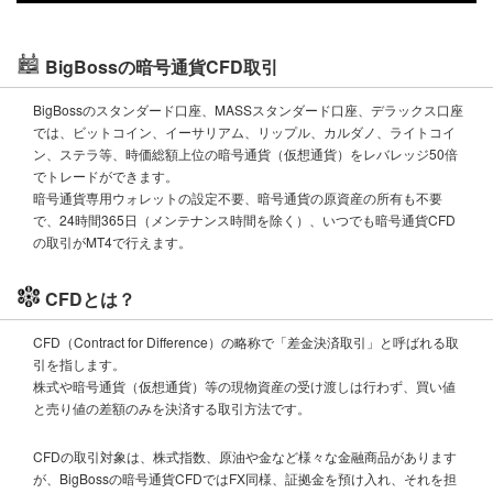
BigBossの暗号通貨CFD取引
BigBossのスタンダード口座、MASSスタンダード口座、デラックス口座
では、ビットコイン、イーサリアム、リップル、カルダノ、ライトコイ
ン、ステラ等、時価総額上位の暗号通貨（仮想通貨）をレバレッジ50倍
でトレードができます。
暗号通貨専用ウォレットの設定不要、暗号通貨の原資産の所有も不要
で、24時間365日（メンテナンス時間を除く）、いつでも暗号通貨CFD
の取引がMT4で行えます。
CFDとは？
CFD（Contract for Difference）の略称で「差金決済取引」と呼ばれる取
引を指します。
株式や暗号通貨（仮想通貨）等の現物資産の受け渡しは行わず、買い値
と売り値の差額のみを決済する取引方法です。
CFDの取引対象は、株式指数、原油や金など様々な金融商品があります
が、BigBossの暗号通貨CFDではFX同様、証拠金を預け入れ、それを担