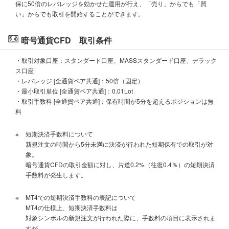
保に50倍のレバレッジを効かせた運用が行え、「売り」からでも「買
い」からでも取引を開始することができます。
暗号通貨CFD 取引条件
・取引対象口座：スタンダード口座、MASSスタンダード口座、デラック
ス口座
・レバレッジ [全通貨ペア共通]：50倍（固定）
・最小取引単位 [全通貨ペア共通]：0.01Lot
・取引手数料 [全通貨ペア共通]：保有時間が5分を超えるポジションは無
料
※
短期決済手数料について
新規注文の時間から5分未満に決済が行われた短期保有での取引が対
象。
暗号通貨CFDの取引金額に対し、片道0.2%（往復0.4％）の短期決済
手数料が発生します。
※
MT4での短期決済手数料の表記について
MT4の仕様上、短期決済手数料は
対象シンボルの新規注文が行われた際に、手数料の項目に表示されま
すが、