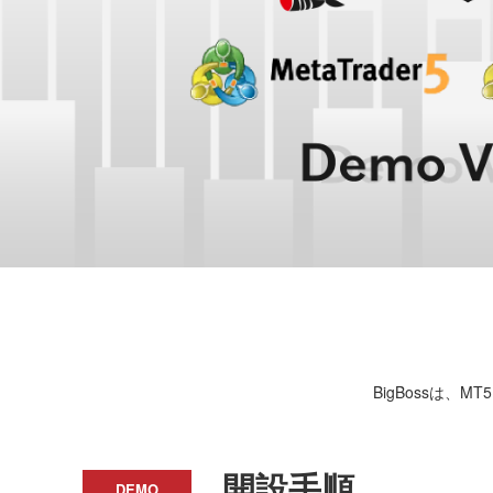
BigBossは、
開設手順
DEMO