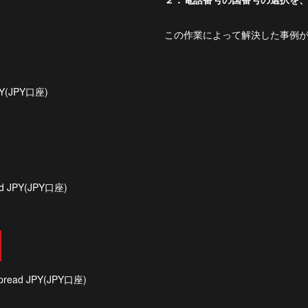
この作業によって解決した事例
PY(JPY口座)
rd JPY(JPY口座)
Spread JPY(JPY口座)