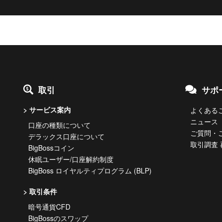
取引
サポ
サービス案内
よくあるご
ニュース
口座の種類について
ご質問・
デラックス口座について
取引調査
BigBossコイン
休眠ユーザー/口座解約制度
BigBoss ロイヤルティプログラム (BLP)
取引条件
暗号通貨CFD
BigBossのスワップ