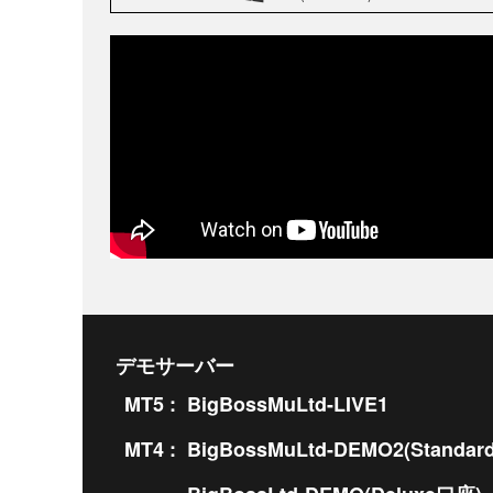
デモサーバー
MT5 :
BigBossMuLtd-LIVE1
MT4 :
BigBossMuLtd-DEMO2(Standar