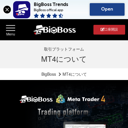
BigBoss Trends
Open
BigBoss offical app
口座開設
取引プラットフォーム
MT4について
BigBoss
MT4について