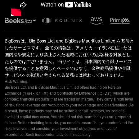
BigBossは、Big Boss Ltd. and BigBoss Mauritius Limited を基盤と
したサービスです。 全ての情報は、アメリカ・イラン在住または
国内法や規定により禁止された地域にお住いのお客様を対象とし
たものではございません。 当サイトは、日本国内で金融サービス
を提供することを意図したページではなく、金融商品提供や金融
サービスへの勧誘と考えられる業務には携わっておりません。
Risk Warning:
Big Boss Ltd. and BigBoss Mauritius Limited offers trading on Foreign
Exchange (‘Forex’ or ‘FX’) and Contracts for Difference (‘CFDs’), which are
complex financial products that are traded on margin. They carry a high level
of risk since leverage can work both to your advantage and disadvantage. As
a result, these products may not be suitable for all investors, as loss of all
invested capital may occur. You should not risk more than you are prepared
to lose. Before deciding to trade, you need to ensure that you understand the
risks involved and consider your investment objectives and level of
experience. Seek independent advice, if necessary.