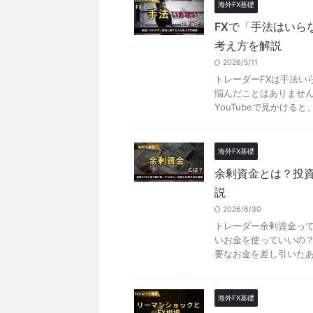
海外FX基礎
FXで「手法はいら
考え方を解説
2026/5/11
トレーダーFXは手法い
悩んだことはありません
YouTubeで見かけると、
海外FX基礎
余剰資金とは？投資
説
2026/6/30
トレーダー余剰資金って
いお金を使っていいの？
要なお金を差し引いたあと
海外FX基礎