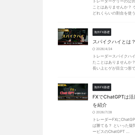
トレーダーケリーの公式
ことはありませんか？ 
どれくらいの割合を使うの
海外FX基礎
スパイクハイとは
2026/4/24
トレーダースパイクハイ
たことはありませんか？
長い上ヒゲが目立つ形で終
海外FX基礎
FXでChatGP
を紹介
2026/7/28
トレーダーFXにChat
ば勝てる？ といった疑
ービスのChatGPT ...