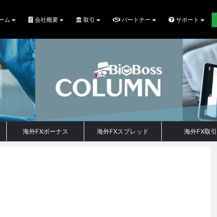
ーム
会社概要
取引
パートナー
サポート
海外FXボーナス
海外FXスプレッド
海外FX取引