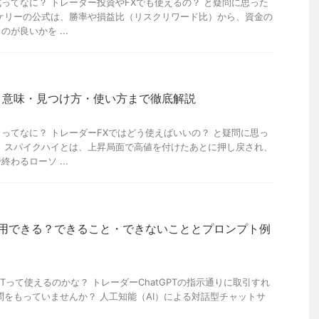
ってなに？ トレーダー投資やFXでも使えるの？ と疑問に思った
ケリーの公式は、勝率や損益比（リスクリワード比）から、資金の
が良いかを ...
？意味・見つけ方・使い方まで徹底解説
ってなに？ トレーダーFXではどう使えばいいの？ と疑問に思っ
 スパイクハイとは、上昇局面で高値を付けたあとに押し戻され、
わるローソ ...
Tは活用できる？できること・できないこととプロンプト例
GPTって使えるのかな？ トレーダーChatGPTの指示通りに取引すれ
問をもっていませんか？ 人工知能（AI）による対話型チャットサ