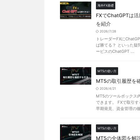
海外FX基礎
FXでChatGP
を紹介
2026/7/28
トレーダーFXにChat
ば勝てる？ といった疑
ービスのChatGPT ...
MT5の使い方
MT5の取引履歴を
2026/4/21
MT5のツールボックス
できます。 FXで取引
早期発見、資金管理の徹底
MT5の使い方
MT5の全体図を解