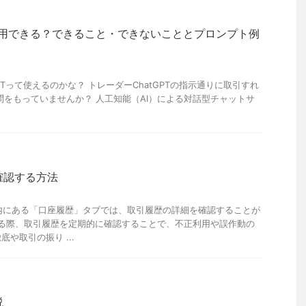
Tは活用できる？できること・できないこととプロンプト例
GPTって使えるのかな？ トレーダーChatGPTの指示通りに取引すれ
問をもっていませんか？ 人工知能（AI）による対話型チャットサ
確認する方法
内にある「口座履歴」タブでは、取引履歴の詳細を確認することが
する際、取引履歴を定期的に確認することで、不正利用や誤作動の
や取引の振り ...
説