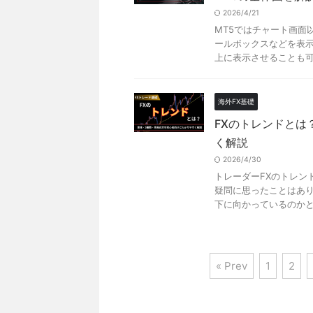
2026/4/21
MT5ではチャート画面
ールボックスなどを表示
上に表示させることも可能
海外FX基礎
FXのトレンドとは
く解説
2026/4/30
トレーダーFXのトレン
疑問に思ったことはあり
下に向かっているのかとい
« Prev
1
2