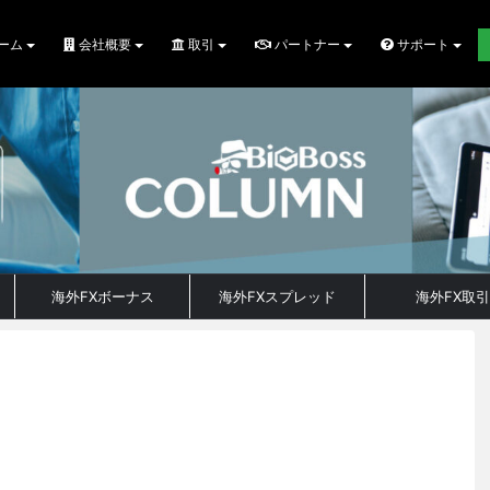
ーム
会社概要
取引
パートナー
サポート
海外FXボーナス
海外FXスプレッド
海外FX取引