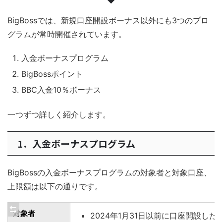
BigBossでは、新規口座開設ボーナス以外にも3つのプロ
グラムが常時開催されています。
入金ボーナスプログラム
BigBossポイント
BBC入金10％ボーナス
一つずつ詳しく紹介します。
1．入金ボーナスプログラム
BigBossの入金ボーナスプログラムの対象者と対象口座、
上限額は以下の通りです。
対象者
2024年1月31日以前に口座開設し