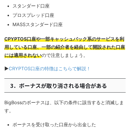
スタンダード口座
プロスプレッド口座
MASSスタンダード口座
CPYPTOS口座や一部キャッシュバック系のサービスを利
用している口座、一部の紹介者を経由して開設された口座
には適用されない
ので注意しましょう。
▶
CRYPTOS口座の特徴はこちらで解説！
3．ボーナスが取り消される場合がある
BigBossのボーナスは、以下の条件に該当すると消滅しま
す。
ボーナスを受け取った口座から出金した