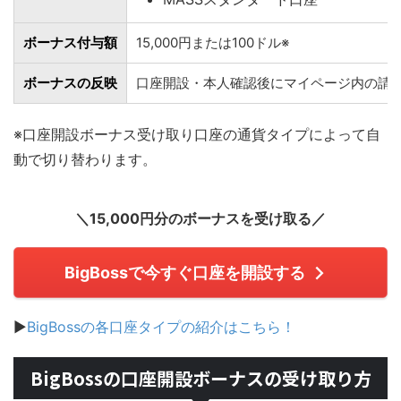
ボーナス付与額
15,000円または100ドル※
ボーナスの反映
口座開設・本人確認後にマイページ内の請
※口座開設ボーナス受け取り口座の通貨タイプによって自
動で切り替わります。
＼15,000円分のボーナスを受け取る
／
BigBossで今すぐ口座を開設する
▶
BigBossの各口座タイプの紹介はこちら！
BigBossの口座開設ボーナスの受け取り方