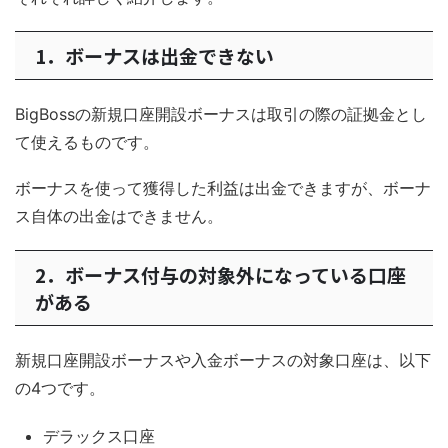
1．ボーナスは出金できない
BigBossの新規口座開設ボーナスは取引の際の証拠金とし
て使えるものです。
ボーナスを使って獲得した利益は出金できますが、ボーナ
ス自体の出金はできません。
2．ボーナス付与の対象外になっている口座
がある
新規口座開設ボーナスや入金ボーナスの対象口座は、以下
の4つです。
デラックス口座