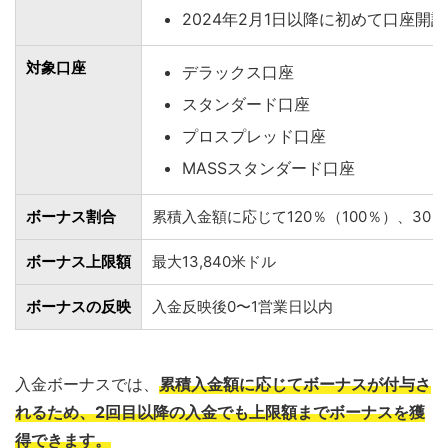
2024年2月1日以降に初めて口座
対象口座
デラックス口座
スタンダード口座
プロスプレッド口座
MASSスタンダード口座
ボーナス割合
累積入金額に応じて120％（100％）、30％
ボーナス上限額
最大13,840米ドル
ボーナスの反映
入金反映後0〜1営業日以内
入金ボーナスでは、
累積入金額に応じてボーナスが付与さ
れるため、2回目以降の入金でも上限額までボーナスを獲
得できます。