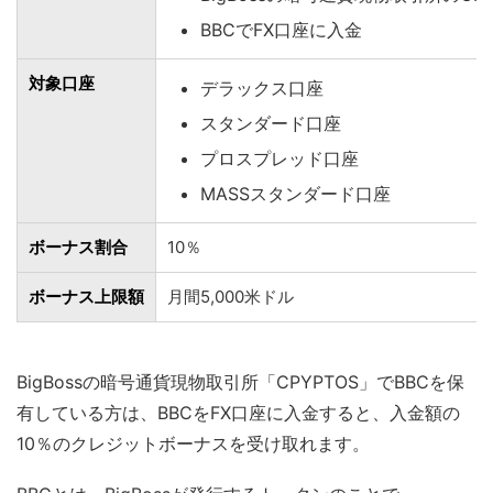
BBCでFX口座に入金
対象口座
デラックス口座
スタンダード口座
プロスプレッド口座
MASSスタンダード口座
ボーナス割合
10％
ボーナス上限額
月間5,000米ドル
BigBossの暗号通貨現物取引所「CPYPTOS」でBBCを保
有している方は、BBCをFX口座に入金すると、入金額の
10％のクレジットボーナスを受け取れます。