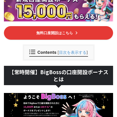
無料口座開設はこちら
Contents
[
目次を表示する
]
【常時開催】BigBossの口座開設ボーナス
とは