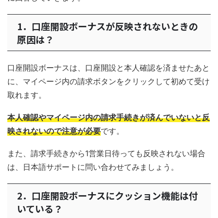
1．口座開設ボーナスが反映されないときの
原因は？
口座開設ボーナスは、口座開設と本人確認を済ませたあと
に、マイページ内の請求ボタンをクリックして初めて受け
取れます。
本人確認やマイページ内の請求手続きが済んでいないと反
映されないので注意が必要
です。
また、請求手続きから1営業日待っても反映されない場合
は、日本語サポートに問い合わせてみましょう。
2．口座開設ボーナスにクッション機能は付
いている？