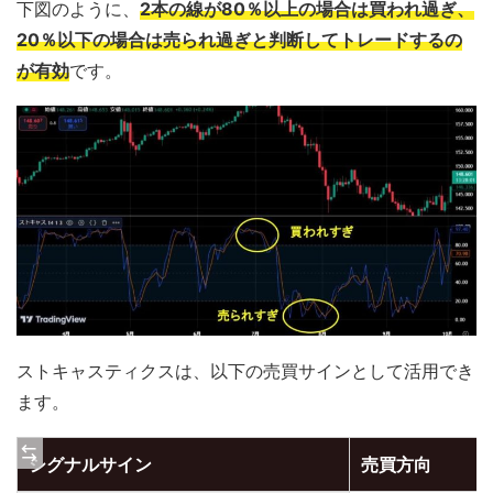
下図のように、
2本の線が80％以上の場合は買われ過ぎ、
20％以下の場合は売られ過ぎと判断してトレードするの
が有効
です。
ストキャスティクスは、以下の売買サインとして活用でき
ます。
シグナルサイン
売買方向