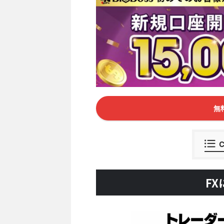
無
C
F