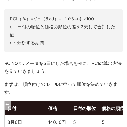
RCI（％）={1−（6×d）÷（n^3−n)}×100
d：日付の順位と価格の順位の差を2乗して合計した
値
n：分析する期間
RCIのパラメータを5日にした場合を例に、RCIの算出方法
を見ていきましょう。
まずは、順位付けのルールに従って順位を決めていきま
す。
日付
価格
日付の順位
価格の順位
8月6日
140.10円
5
5