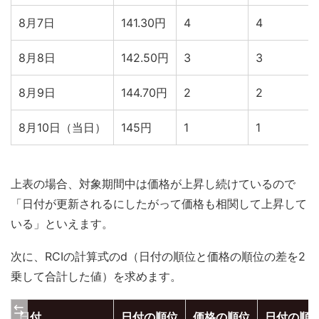
8月7日
141.30円
4
4
8月8日
142.50円
3
3
8月9日
144.70円
2
2
8月10日（当日）
145円
1
1
上表の場合、対象期間中は価格が上昇し続けているので
「日付が更新されるにしたがって価格も相関して上昇して
いる」といえます。
次に、RCIの計算式のd（日付の順位と価格の順位の差を2
乗して合計した値）を求めます。
日付
日付の順位
価格の順位
日付の順