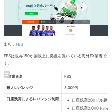
出典：
FBS
FBSは世界150か国以上に拠点を置いている海外FX業者で
す。
FX業者名
FBS
最大レバレッジ
3,000倍
口座残高によるレバレッジ制限
口座残高200ドル超で最
口座残高2,000ドル超で