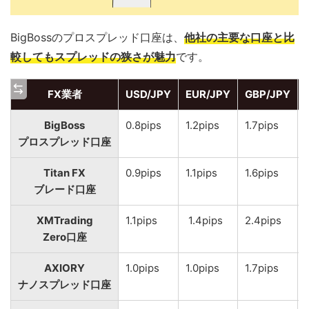
BigBossのプロスプレッド口座は、
他社の主要な口座と比
較してもスプレッドの狭さが魅力
です。
FX業者
USD/JPY
EUR/JPY
GBP/JPY
BigBoss
0.8pips
1.2pips
1.7pips
プロスプレッド口座
Titan FX
0.9pips
1.1pips
1.6pips
ブレード口座
XMTrading
1.1pips
1.4pips
2.4pips
Zero口座
AXIORY
1.0pips
1.0pips
1.7pips
ナノスプレッド口座