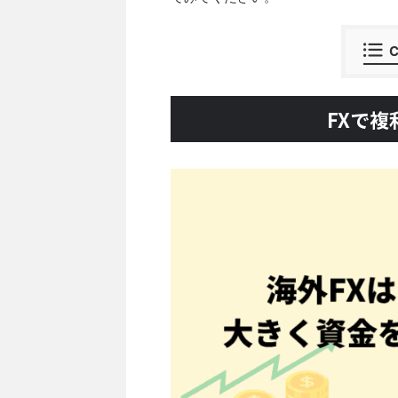
C
FXで